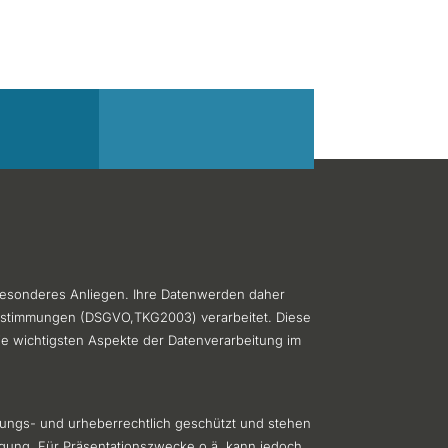
 besonderes Anliegen. Ihre Datenwerden daher
Bestimmungen (DSGVO,TKG2003) verarbeitet. Diese
ie wichtigsten Aspekte der Datenverarbeitung im
tzungs- und urheberrechtlich geschützt und stehen
ügung. Für Präsentationszwecke o.ä. kann jedoch