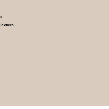
H)
Sciences |