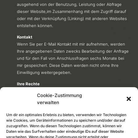
ausgehend von der Benutzung, Leistung oder Abfrage
dieser Website,im Zusammenhang mit dem Zugriff darauf
oder mit der Verknüpfung (Linking) mit anderen Websites
entstehen können.
Kontakt
Wenn Sie per E-Mail Kontakt mit mir aufnehmen, werden
Ihre angegebenen Daten zwecks Bearbeitung der Anfrage
und für den Fall von Anschlussfragen sechs Monate bei
mir gespeichert. Diese Daten werden nicht ohne Ihre
Einwilligung weitergegeben.
Ihre Rechte
Ihnen stehen grundsätzlich die Rechte auf Auskunft,
Cookie-Zustimmung
Berichtigung, Löschung, Einschränkung,
verwalten
Datenübertragbarkeit, Widerruf und Widerspruch zu.
Wenn Sie glauben, dass die Verarbeitung Ihrer Daten
Um dir ein optimales Erlebnis zu bieten, verwenden wir Technologien
gegen das Datenschutzrecht verstößt oder Ihre
wie Cookies, um Geräteinformationen zu speichern und/oder darauf
zuzugreifen. Wenn du diesen Technologien zustimmst, können wir
datenschutzrechtlichen Ansprüche sonst in einer Weise
Daten wie das Surfverhalten oder eindeutige IDs auf dieser Website
verletzt worden sind, können Sie sich bei der
verarbeiten. Wenn du deine Zustimmung nicht erteilst oder