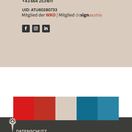
+43 664 2531611
UID: ATU60280733
DATENSCHUTZ